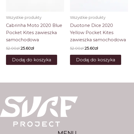
Wszystkie produkty
Wszystkie produkty
Cabrinha Moto 2020 Blue
Duotone Dice 2020
Pocket Kites zawieszka
Yellow Pocket Kites
samochodowa
zawieszka samochodowa
Pierwotna
Aktualna
Pierwotna
Aktualna
52.00
zł
25.60
zł
52.00
zł
25.60
zł
cena
cena
cena
cena
wynosiła:
wynosi:
wynosiła:
wynosi:
Dodaj do koszyka
Dodaj do koszyka
52.00zł.
25.60zł.
52.00zł.
25.60zł.
MENU