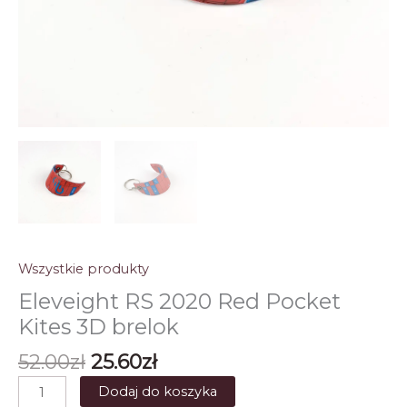
Wszystkie produkty
Eleveight RS 2020 Red Pocket
Kites 3D brelok
Pierwotna
Aktualna
52.00
zł
25.60
zł
cena
cena
ilość
Dodaj do koszyka
wynosiła:
wynosi: