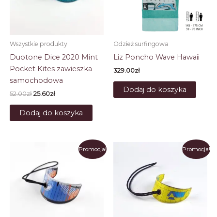
Wszystkie produkty
Odzież surfingowa
Duotone Dice 2020 Mint
Liz Poncho Wave Hawaii
Pocket Kites zawieszka
329.00
zł
samochodowa
Dodaj do koszyka
Pierwotna
Aktualna
52.00
zł
25.60
zł
cena
cena
wynosiła:
wynosi:
Dodaj do koszyka
52.00zł.
25.60zł.
Promocja!
Promocja!