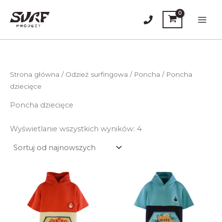
Przejdź
do
Main
treści
Men
Strona główna
/
Odzież surfingowa
/
Poncha
/ Poncha
dziecięce
Poncha dziecięce
Posortowane
Wyświetlanie wszystkich wyników: 4
według
najnowszych