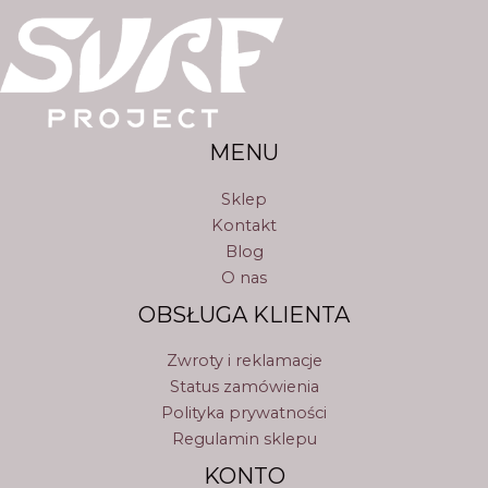
w
u
y
o
k
d
t
u
ó
k
w
t
ó
MENU
w
Sklep
Kontakt
Blog
O nas
OBSŁUGA KLIENTA
Zwroty i reklamacje
Status zamówienia
Polityka prywatności
Regulamin sklepu
KONTO