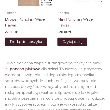
Poncha
Poncha
Dropsi Ponchini Wave
Mini Ponchini Wave
Hawaii
Hawaii
220.00
zł
220.00
zł
Dodaj do koszyka
Czytaj dalej
Twoja pociecha złapała surfingowego bakcyla? Spraw
jej
poncho plażowe
dla dzieci
! To niezwykle przydatny
element ekwipunku każdego młodego miłośnika
sportów wodnych. Maluch może je łatwo na siebie
narzucić po wyjściu z wody, aby ochronić się przed
niską temperaturą i wiatrem. Sprawdzi się także jako
mobilna przebieralnia, co z pewnością docenią rodzice,
a w kryzysowej sytuacji można je wykorzystać także