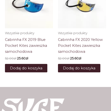
Wszystkie produkty
Wszystkie produkty
Cabrinha FX 2019 Blue
Cabrinha FX 2020 Yellow
Pocket Kites zawieszka
Pocket Kites zawieszka
samochodowa
samochodowa
Pierwotna
Aktualna
Pierwotna
Aktualna
52.00
zł
25.60
zł
52.00
zł
25.60
zł
cena
cena
cena
cena
wynosiła:
wynosi:
wynosiła:
wynosi:
Dodaj do koszyka
Dodaj do koszyka
52.00zł.
25.60zł.
52.00zł.
25.60zł.