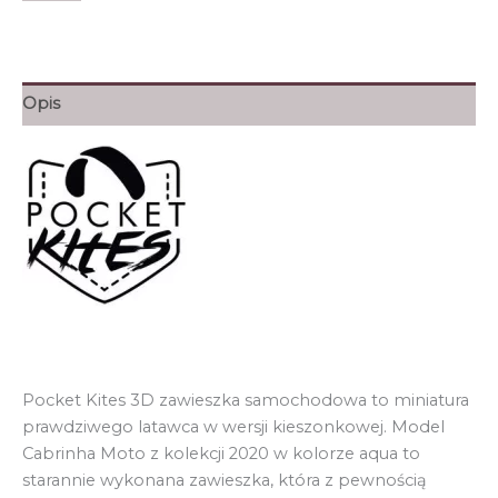
Cabrinha
52.00zł.
25.60zł.
Moto
2020
Aqua
Opis
Pocket
Kites
zawieszka
samochodowa
Pocket Kites 3D zawieszka samochodowa to miniatura
prawdziwego latawca w wersji kieszonkowej. Model
Cabrinha Moto z kolekcji 2020 w kolorze aqua to
starannie wykonana zawieszka, która z pewnością