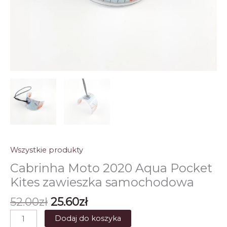
Wszystkie produkty
Cabrinha Moto 2020 Aqua Pocket
Kites zawieszka samochodowa
Pierwotna
Aktualna
52.00
zł
25.60
zł
cena
cena
ilość
Dodaj do koszyka
wynosiła:
wynosi: