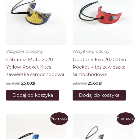
Wszystkie produkty
Wszystkie produkty
Cabrinha Moto 2020
Duotone Evo 2020 Red
Yellow Pocket Kites
Pocket Kites zawieszka
zawieszka samochodowa
samochodowa
Pierwotna
Aktualna
Pierwotna
Aktualna
52.00
zł
25.60
zł
52.00
zł
25.60
zł
cena
cena
cena
cena
wynosiła:
wynosi:
wynosiła:
wynosi:
Dodaj do koszyka
Dodaj do koszyka
52.00zł.
25.60zł.
52.00zł.
25.60zł.
Promocja!
Promocja!