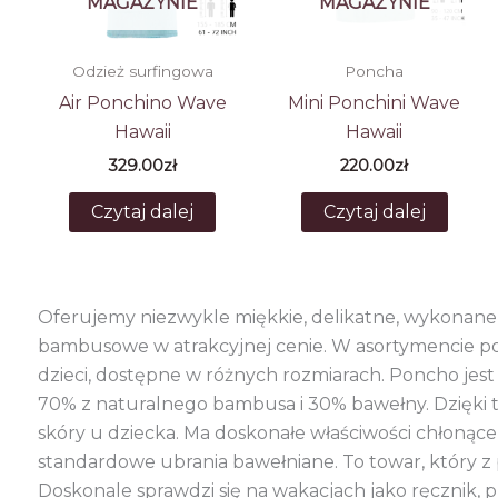
MAGAZYNIE
MAGAZYNIE
Odzież surfingowa
Poncha
Air Ponchino Wave
Mini Ponchini Wave
Hawaii
Hawaii
329.00
zł
220.00
zł
Czytaj dalej
Czytaj dalej
Oferujemy niezwykle miękkie, delikatne, wykonan
bambusowe w atrakcyjnej cenie. W asortymencie pos
dzieci, dostępne w różnych rozmiarach. Poncho jest
70% z naturalnego bambusa i 30% bawełny. Dzięki t
skóry u dziecka. Ma doskonałe właściwości chłonące
standardowe ubrania bawełniane. To towar, który z
Doskonale sprawdzi się na wakacjach jako ręcznik, 