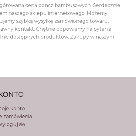
iewygórowaną ceną poncz bambusowych. Serdecznie
ntem naszego sklepu internetowego. Możemy
rujemy szybką wysyłkę zamówionego towaru,
prawny kontakt. Chętnie odpowiemy na pytania i
ualnie dostępnych produktów. Zakupy w naszym
.
KONTO
oje konto
e zamówienia
yloguj się