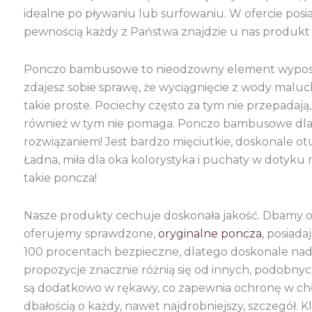
idealne po pływaniu lub surfowaniu. W ofercie posia
pewnością każdy z Państwa znajdzie u nas produkt d
Ponczo bambusowe to nieodzowny element wyposaż
zdajesz sobie sprawę, że wyciągnięcie z wody maluch
takie proste. Pociechy często za tym nie przepadają
również w tym nie pomaga. Ponczo bambusowe dla dz
rozwiązaniem! Jest bardzo mięciutkie, doskonale otu
Ładna, miła dla oka kolorystyka i puchaty w dotyku 
takie poncza!
Nasze produkty cechuje doskonała jakość. Dbamy 
oferujemy sprawdzone,
oryginalne poncza
, posiad
100 procentach bezpieczne, dlatego doskonale nadają
propozycje znacznie różnią się od innych, podob
są dodatkowo w rękawy, co zapewnia ochronę w chło
dbałością o każdy, nawet najdrobniejszy, szczegół. Kl