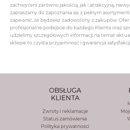
zachwyceni zarówno jakością, jak i atrakcyjną, n
zapraszamy do zapoznania się z pełnym asortyme
zapewnić, że będziesz zadowolony z zakupów. Ofe
profesjonalne podejście do każdego Klienta oraz s
udzielimy szczegółowych informacji na temat akt
sklepie to czysta przyjemność i gwarancja satysfakcji
U
OBSŁUGA
KLIENTA
M
Zwroty i reklamacje
Moj
Status zamówienia
W
Polityka prywatności