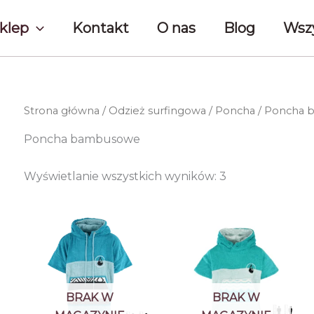
klep
Kontakt
O nas
Blog
Wszy
Strona główna
/
Odzież surfingowa
/
Poncha
/ Poncha
Poncha bambusowe
Posortowane
Wyświetlanie wszystkich wyników: 3
według
najnowszych
BRAK W
BRAK W