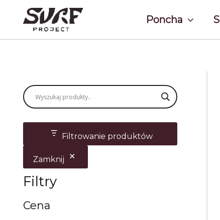
Przejdź
do
Poncha
S
treści
Filtrowanie produktów
Zamknij
Filtry
Cena