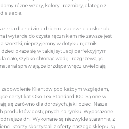
damy różne wzory, kolory i rozmiary, dlatego z
la siebie.
enia dla rodzin z dziećmi. Zapewne doskonale
a i wytarcie do czysta ręcznikiem nie zawsze jest
, a szorstki, nieprzyjemny w dotyku ręcznik
ieci okaże się w takiej sytuacji perfekcyjnym
la ciało, szybko chłonąc wodę i rozgrzewając.
materiał sprawiają, że brzdące wręcz uwielbiają
o zadowolenie Klientów pod każdym względem,
ające certyfikat Oko Tex Standard 100. Są one w
 się zarówno dla dorosłych, jak i dzieci. Nasze
nych produktów dostępnych na rynku. Wyposażone
dniejsze dni. Wykonane są niezwykle starannie, z
ienci, którzy skorzystali z oferty naszego sklepu, są