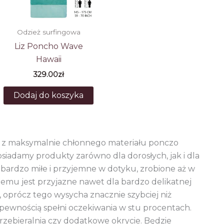
Odzież surfingowa
Liz Poncho Wave
Hawaii
329.00
zł
Dodaj do koszyka
e z maksymalnie chłonnego materiału ponczo
iadamy produkty zarówno dla dorosłych, jak i dla
 bardzo miłe i przyjemne w dotyku, zrobione aż w
emu jest przyjazne nawet dla bardzo delikatnej
, oprócz tego wysycha znacznie szybciej niż
 pewnością spełni oczekiwania w stu procentach.
przebieralnia czy dodatkowe okrycie. Będzie