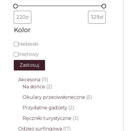
Kolor
K
niebieski
o
miętowy
l
Zastosuj
o
1
Akcesoria
11
r
1
2
Na słońce
2
p
p
5
Okulary przeciwsłoneczne
5
r
r
p
o
o
2
Przydatne gadżety
2
r
d
d
p
3
o
Ręczniki turystyczne
3
u
u
r
p
d
k
k
1
o
Odzież surfingowa
17