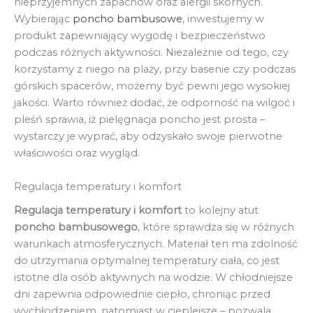
nieprzyjemnych zapachów oraz alergii skórnych.
Wybierając
poncho bambusowe
, inwestujemy w
produkt zapewniający wygodę i bezpieczeństwo
podczas różnych aktywności. Niezależnie od tego, czy
korzystamy z niego na plaży, przy basenie czy podczas
górskich spacerów, możemy być pewni jego wysokiej
jakości. Warto również dodać, że odporność na wilgoć i
pleśń sprawia, iż pielęgnacja poncho jest prosta –
wystarczy je wyprać, aby odzyskało swoje pierwotne
właściwości oraz wygląd.
Regulacja temperatury i komfort
Regulacja temperatury i komfort
to kolejny atut
poncho bambusowego
, które sprawdza się w różnych
warunkach atmosferycznych. Materiał ten ma zdolność
do utrzymania optymalnej temperatury ciała, co jest
istotne dla osób aktywnych na wodzie. W chłodniejsze
dni zapewnia odpowiednie ciepło, chroniąc przed
wychłodzeniem, natomiast w cieplejsze – pozwala