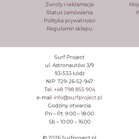
Zwroty i reklamacje
Moj
Status zamówienia
W
Polityka prywatności
Regulamin sklepu
Surf Project
ul. Astronautów 3/9
93-533 Łódź
NIP: 729-26-52-947
Tel.
+48 798 855 904
e-mail:
info@surfproject.pl
Godziny otwarcia:
Pn – Pt: 9:00 – 18:00
Sb – 10:00 – 16:00
© 2026 Surfproject.pl