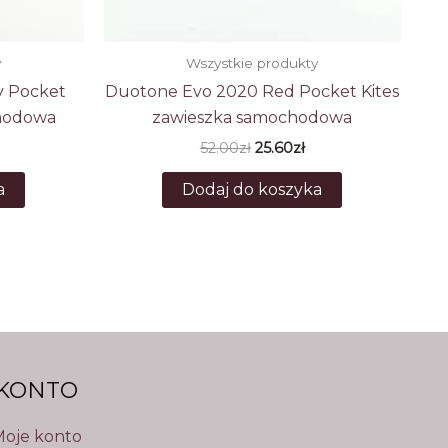
y
Wszystkie produkty
y Pocket
Duotone Evo 2020 Red Pocket Kites
chodowa
zawieszka samochodowa
na
ktualna
Pierwotna
Aktualna
52.00
zł
25.60
zł
ena
cena
cena
:
ynosi:
wynosiła:
wynosi:
a
Dodaj do koszyka
.60zł.
52.00zł.
25.60zł.
KONTO
oje konto