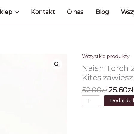
klep
Kontakt
O nas
Blog
Wszy
Wszystkie produkty
Naish Torch 
Kites zawie
Pierwo
52.00
zł
25.60
zł
cena
ilość
Dodaj do 
wynosił
Naish
52.00zł
Torch
2020
Grey