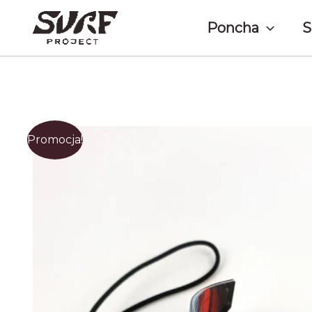
Przejdź
do
Poncha
S
treści
Promocja!