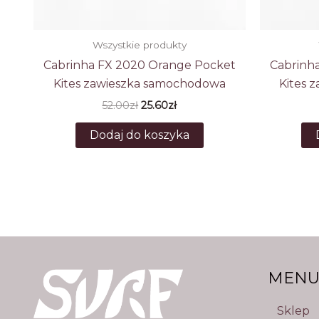
Wszystkie produkty
Cabrinha FX 2020 Orange Pocket
Cabrinh
Kites zawieszka samochodowa
Kites 
Pierwotna
Aktualna
52.00
zł
25.60
zł
cena
cena
wynosiła:
wynosi:
Dodaj do koszyka
52.00zł.
25.60zł.
MEN
Sklep