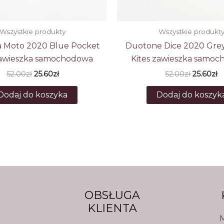
Wszystkie produkty
Wszystkie produkt
a Moto 2020 Blue Pocket
Duotone Dice 2020 Gre
zawieszka samochodowa
Kites zawieszka samo
Pierwotna
Aktualna
Pierwot
A
52.00
zł
25.60
zł
52.00
zł
25.60
zł
cena
cena
cena
c
wynosiła:
wynosi:
wynosiła
w
Dodaj do koszyka
Dodaj do koszyk
52.00zł.
25.60zł.
52.00zł.
25
U
OBSŁUGA
KLIENTA
M