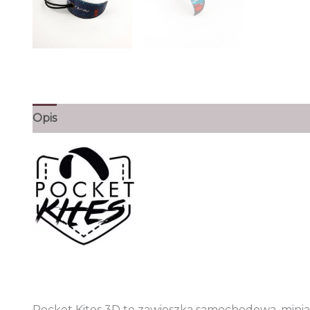
Opis
Pocket Kites 3D to zawieszka samochodowa, minia