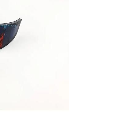
Teal
Red
Pocket
Kites
zawieszka
samochodowa