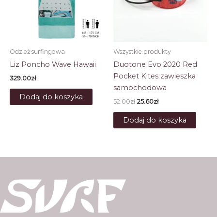
Odzież surfingowa
Wszystkie produkty
Liz Poncho Wave Hawaii
Duotone Evo 2020 Red
Pocket Kites zawieszka
329.00
zł
samochodowa
Dodaj do koszyka
Pierwotna
Aktualna
52.00
zł
25.60
zł
cena
cena
wynosiła:
wynosi:
Dodaj do koszyka
52.00zł.
25.60zł.