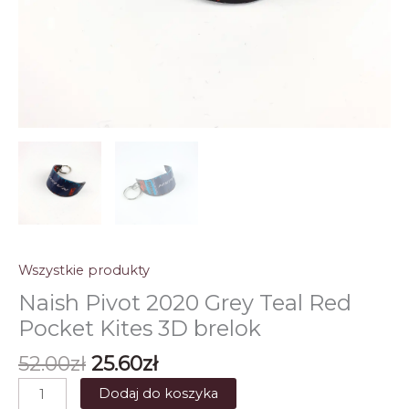
Wszystkie produkty
Naish Pivot 2020 Grey Teal Red
Pocket Kites 3D brelok
Pierwotna
Aktualna
52.00
zł
25.60
zł
cena
cena
ilość
Dodaj do koszyka
wynosiła:
wynosi: