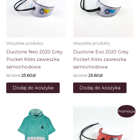
Wszystkie produkty
Wszystkie produkty
Duotone Neo 2020 Grey
Duotone Evo 2020 Grey
Pocket Kites zawieszka
Pocket Kites zawieszka
samochodowa
samochodowa
Pierwotna
Aktualna
Pierwotna
Aktualna
52.00
zł
25.60
zł
52.00
zł
25.60
zł
cena
cena
cena
cena
wynosiła:
wynosi:
wynosiła:
wynosi:
Dodaj do koszyka
Dodaj do koszyka
52.00zł.
25.60zł.
52.00zł.
25.60zł.
Promocja!