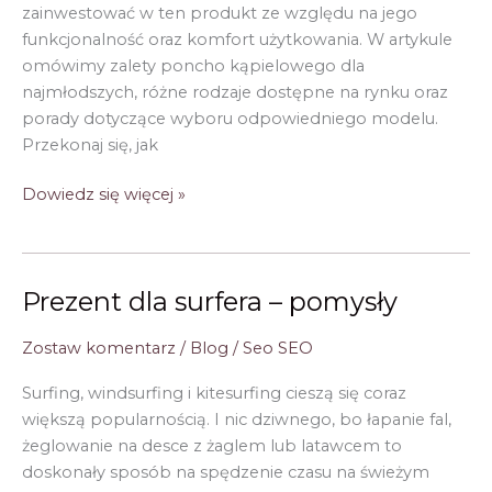
zainwestować w ten produkt ze względu na jego
funkcjonalność oraz komfort użytkowania. W artykule
omówimy zalety poncho kąpielowego dla
najmłodszych, różne rodzaje dostępne na rynku oraz
porady dotyczące wyboru odpowiedniego modelu.
Przekonaj się, jak
Ponczo
Dowiedz się więcej »
kąpielowe
dla
dzieci
Prezent dla surfera – pomysły
–
doskonała
Zostaw komentarz
/
Blog
/
Seo SEO
ochrona
przed
Surfing, windsurfing i kitesurfing cieszą się coraz
słońcem
większą popularnością. I nic dziwnego, bo łapanie fal,
i
żeglowanie na desce z żaglem lub latawcem to
wiatrem
doskonały sposób na spędzenie czasu na świeżym