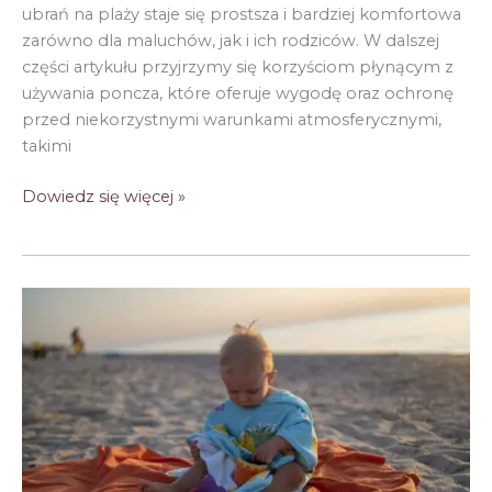
ubrań na plaży staje się prostsza i bardziej komfortowa
zarówno dla maluchów, jak i ich rodziców. W dalszej
części artykułu przyjrzymy się korzyściom płynącym z
używania poncza, które oferuje wygodę oraz ochronę
przed niekorzystnymi warunkami atmosferycznymi,
takimi
Ponczo
Dowiedz się więcej »
dziecięce
a
wygoda
podczas
zmiany
ubrań
na
plaży