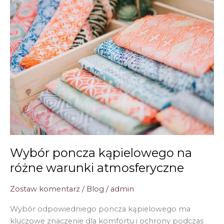
i
praktyczność
po
kąpieli
Wybór poncza kąpielowego na
różne warunki atmosferyczne
Zostaw komentarz
/
Blog
/
admin
Wybór odpowiedniego poncza kąpielowego ma
kluczowe znaczenie dla komfortu i ochrony podczas