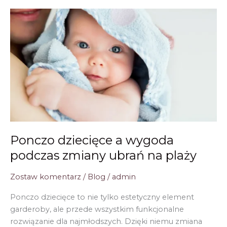
jak
zaskoczyć
go
nietypowym
akcesorium
do
sportów
wodnych?
Ponczo dziecięce a wygoda
podczas zmiany ubrań na plaży
Zostaw komentarz
/
Blog
/
admin
Ponczo dziecięce to nie tylko estetyczny element
garderoby, ale przede wszystkim funkcjonalne
rozwiązanie dla najmłodszych. Dzięki niemu zmiana