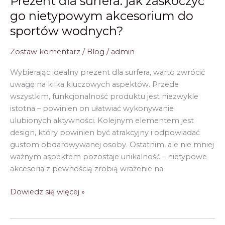
Prezent dla surfera: jak zaskoczyć
go nietypowym akcesorium do
sportów wodnych?
Zostaw komentarz
/
Blog
/
admin
Wybierając idealny prezent dla surfera, warto zwrócić
uwagę na kilka kluczowych aspektów. Przede
wszystkim, funkcjonalność produktu jest niezwykle
istotna – powinien on ułatwiać wykonywanie
ulubionych aktywności. Kolejnym elementem jest
design, który powinien być atrakcyjny i odpowiadać
gustom obdarowywanej osoby. Ostatnim, ale nie mniej
ważnym aspektem pozostaje unikalność – nietypowe
akcesoria z pewnością zrobią wrażenie na
Prezent
Dowiedz się więcej »
dla
surfera: