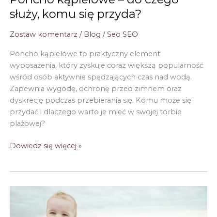
służy, komu się przyda?
Zostaw komentarz
/
Blog
/
Seo SEO
Poncho kąpielowe to praktyczny element
wyposażenia, który zyskuje coraz większą popularność
wśród osób aktywnie spędzających czas nad wodą.
Zapewnia wygodę, ochronę przed zimnem oraz
dyskrecję podczas przebierania się. Komu może się
przydać i dlaczego warto je mieć w swojej torbie
plażowej?
Poncho
Dowiedz się więcej »
kąpielowe
–
do
czego
służy,
komu