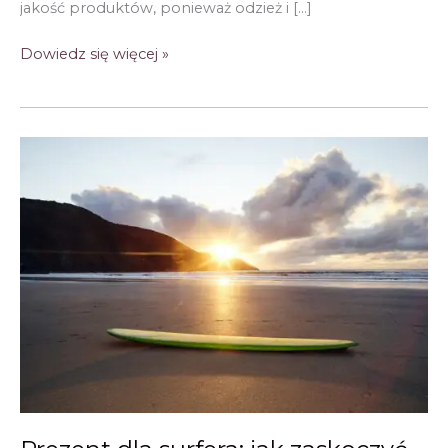
jakość produktów, ponieważ odzież i […]
Prezent
Dowiedz się więcej »
dla
surfera:
jak
wybrać
coś
praktycznego
i
stylowego?