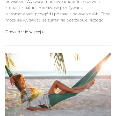
powietrzu. Wyzwala mnóstwo endorfin, zapewnia
kontakt z naturą, możliwość przeżywania
niesamowitych przygód i poznania nowych osób. Choć
może się wydawać, że surfer nie potrzebuje niczego
Prezent
Dowiedz się więcej »
dla
surfera
–
pomysły