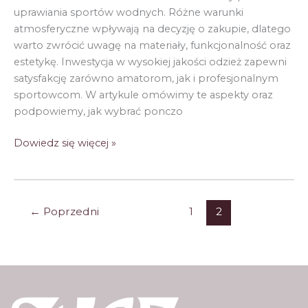
uprawiania sportów wodnych. Różne warunki
atmosferyczne wpływają na decyzję o zakupie, dlatego
warto zwrócić uwagę na materiały, funkcjonalność oraz
estetykę. Inwestycja w wysokiej jakości odzież zapewni
satysfakcję zarówno amatorom, jak i profesjonalnym
sportowcom. W artykule omówimy te aspekty oraz
podpowiemy, jak wybrać ponczo
Wybór
Dowiedz się więcej »
poncza
kąpielowego
na
różne
←
Poprzedni
1
2
warunki
atmosferyczne