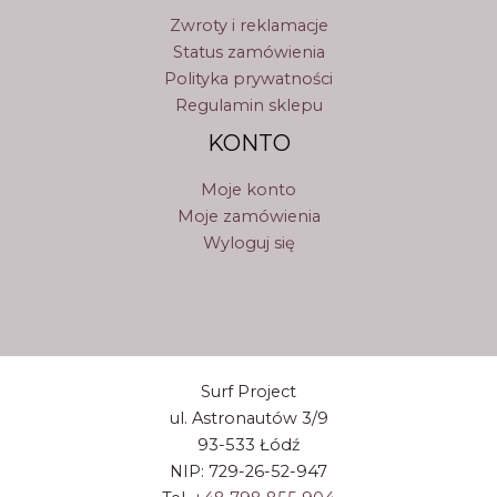
Zwroty i reklamacje
Status zamówienia
Polityka prywatności
Regulamin sklepu
KONTO
Moje konto
Moje zamówienia
Wyloguj się
Surf Project
ul. Astronautów 3/9
93-533 Łódź
NIP: 729-26-52-947