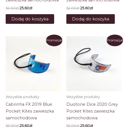
zawieszka samochodowa
zawieszka samochodowa
Pierwotna
Aktualna
Pierwotna
Aktualna
52.00
zł
25.60
zł
52.00
zł
25.60
zł
cena
cena
cena
cena
wynosiła:
wynosi:
wynosiła:
wynosi:
Dodaj do koszyka
Dodaj do koszyka
52.00zł.
25.60zł.
52.00zł.
25.60zł.
Promocja!
Promocja!
Wszystkie produkty
Wszystkie produkty
Cabrinha FX 2019 Blue
Duotone Dice 2020 Grey
Pocket Kites zawieszka
Pocket Kites zawieszka
samochodowa
samochodowa
Pierwotna
Aktualna
Pierwotna
Aktualna
52.00
zł
25.60
zł
52.00
zł
25.60
zł