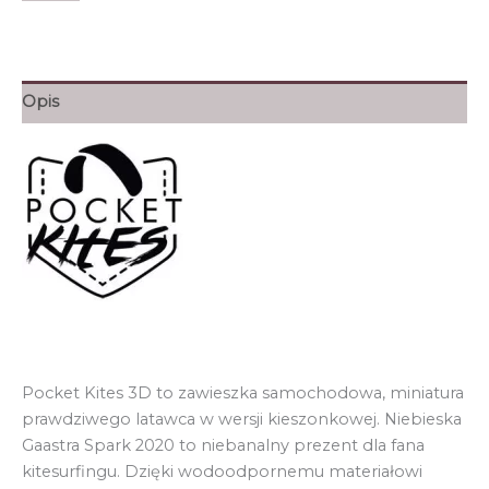
Gaastra
52.00zł.
25.60zł.
Spark
2020
Blue
Opis
Pocket
Kites
zawieszka
samochodowa
Pocket Kites 3D to zawieszka samochodowa, miniatura
prawdziwego latawca w wersji kieszonkowej. Niebieska
Gaastra Spark 2020 to niebanalny prezent dla fana
kitesurfingu. Dzięki wodoodpornemu materiałowi