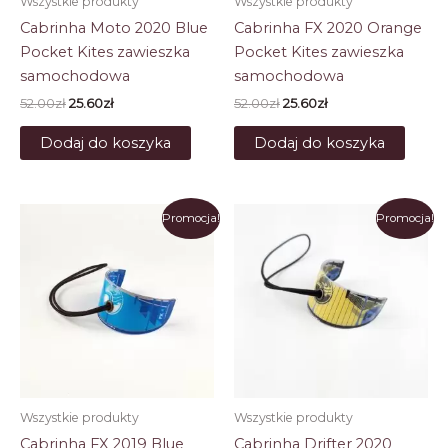
Wszystkie produkty
Wszystkie produkty
Cabrinha Moto 2020 Blue
Cabrinha FX 2020 Orange
Pocket Kites zawieszka
Pocket Kites zawieszka
samochodowa
samochodowa
Pierwotna
Aktualna
Pierwotna
Aktualna
52.00
zł
25.60
zł
52.00
zł
25.60
zł
cena
cena
cena
cena
wynosiła:
wynosi:
wynosiła:
wynosi:
Dodaj do koszyka
Dodaj do koszyka
52.00zł.
25.60zł.
52.00zł.
25.60zł.
Promocja!
Promocja!
Wszystkie produkty
Wszystkie produkty
Cabrinha FX 2019 Blue
Cabrinha Drifter 2020