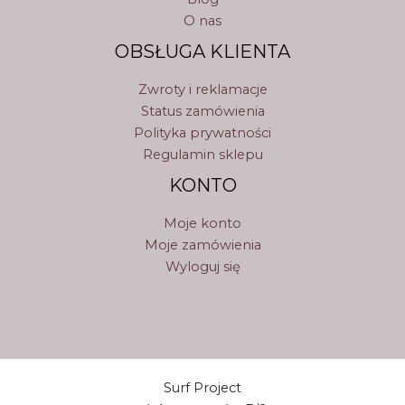
O nas
OBSŁUGA KLIENTA
Zwroty i reklamacje
Status zamówienia
Polityka prywatności
Regulamin sklepu
KONTO
Moje konto
Moje zamówienia
Wyloguj się
Surf Project