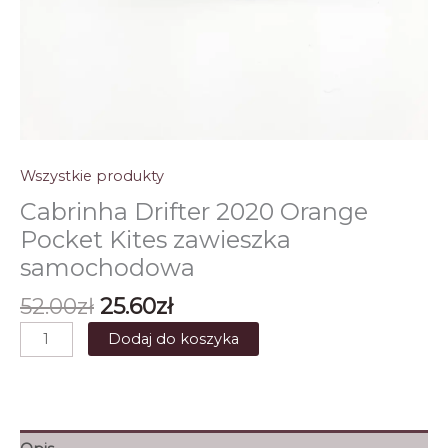
Wszystkie produkty
Cabrinha Drifter 2020 Orange
Pocket Kites zawieszka
samochodowa
Pierwotna
Aktualna
52.00
zł
25.60
zł
cena
cena
ilość
Dodaj do koszyka
wynosiła:
wynosi:
Cabrinha
52.00zł.
25.60zł.
Drifter
2020
Orange