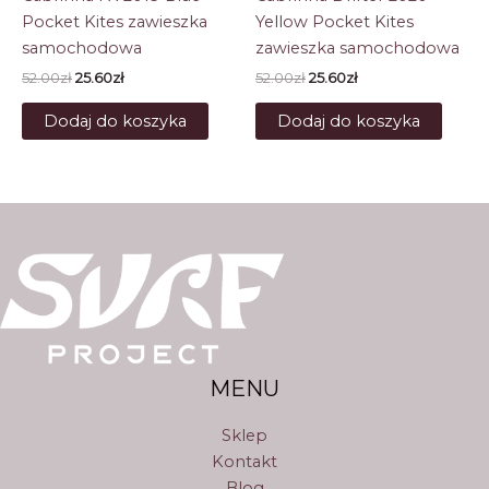
Pocket Kites zawieszka
Yellow Pocket Kites
samochodowa
zawieszka samochodowa
Pierwotna
Aktualna
Pierwotna
Aktualna
52.00
zł
25.60
zł
52.00
zł
25.60
zł
cena
cena
cena
cena
wynosiła:
wynosi:
wynosiła:
wynosi:
Dodaj do koszyka
Dodaj do koszyka
52.00zł.
25.60zł.
52.00zł.
25.60zł.
MENU
Sklep
Kontakt
Blog